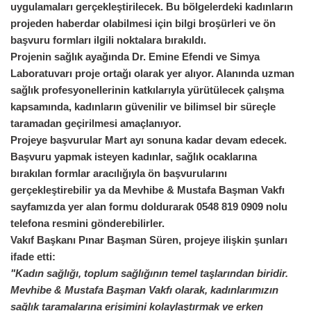
uygulamaları gerçekleştirilecek. Bu bölgelerdeki kadınların
projeden haberdar olabilmesi için
bilgi broşürleri ve ön
başvuru formları
ilgili noktalara bırakıldı.
Projenin sağlık ayağında
Dr. Emine Efendi
ve
Simya
Laboratuvarı
proje ortağı olarak yer alıyor. Alanında uzman
sağlık profesyonellerinin katkılarıyla yürütülecek çalışma
kapsamında, kadınların güvenilir ve bilimsel bir süreçle
taramadan geçirilmesi amaçlanıyor.
Projeye başvurular
Mart ayı sonuna kadar
devam edecek.
Başvuru yapmak isteyen kadınlar, sağlık ocaklarına
bırakılan formlar aracılığıyla ön başvurularını
gerçekleştirebilir ya da Mevhibe & Mustafa Başman Vakfı
sayfamızda yer alan formu doldurarak 0548 819 0909 nolu
telefona resmini gönderebilirler.
Vakıf Başkanı
Pınar Başman Süren
, projeye ilişkin şunları
ifade etti:
"Kadın sağlığı, toplum sağlığının temel taşlarından biridir.
Mevhibe & Mustafa Başman Vakfı olarak, kadınlarımızın
sağlık taramalarına erişimini kolaylaştırmak ve erken